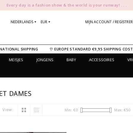
Every day is a fashion show & the world is your runway! . . .
NEDERLANDS
EUR
MIJN ACCOUNT / REGISTRE
NATIONAL SHIPPING
♡ EUROPE STANDARD €9,95 SHIPPING COST
MEISJES
JONGENS
BABY
ACCESSOIRES
V
ET DAMES
View:
Min: €
0
Max: €
50