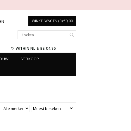
WINKELWAGEN (0) €0,00
REN
♡ WITHIN NL & BE €4,95
ROUW
VERKOOP