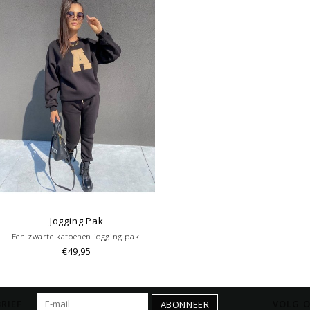
Jogging Pak
Een zwarte katoenen jogging pak.
€49,95
RIEF
VOLG O
ABONNEER