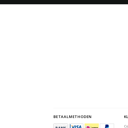
BETAALMETHODEN
K
Co