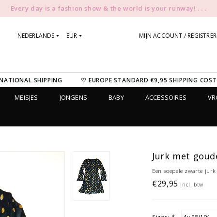
Every day is a fashion show & the world is your runway! . . .
NEDERLANDS
EUR
MIJN ACCOUNT / REGISTRE
NATIONAL SHIPPING
♡ EUROPE STANDARD €9,95 SHIPPING COST
MEISJES
JONGENS
BABY
ACCESSOIRES
V
Jurk met goud
Een soepele zwarte jur
€29,95
Incl. btw
Sizes:
*