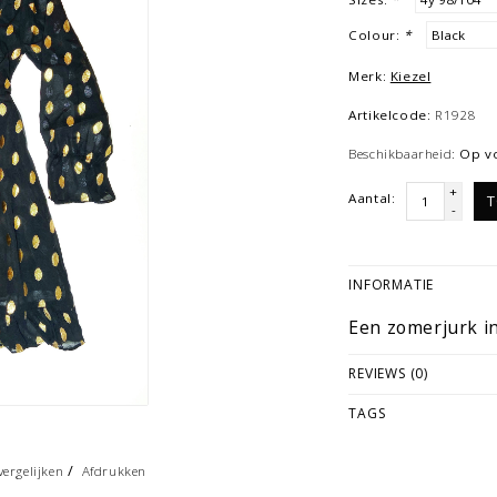
Colour:
*
Merk:
Kiezel
Artikelcode:
R1928
Beschikbaarheid:
Op v
+
Aantal:
T
-
INFORMATIE
Een zomerjurk i
REVIEWS (0)
TAGS
/
ergelijken
Afdrukken