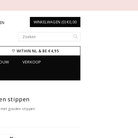
WINKELWAGEN (0) €0,00
REN
♡ WITHIN NL & BE €4,95
ROUW
VERKOOP
en stippen
k met gouden stippen