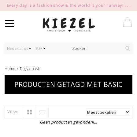
Every day is a fashion show & the world is your runway! . . .
Nederlands
EUR
Home
/
Tags
/
basic
PRODUCTEN GETAGD MET BASIC
View:
Geen producten gevonden!...