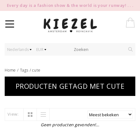
Every day is a fashion show & the world is your runway! . . .
Nederlands
EUR
Home
/
Tags
/
cute
PRODUCTEN GETAGD MET CUTE
View:
Geen producten gevonden!...