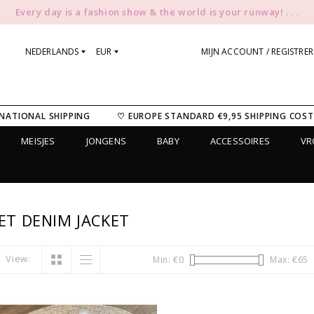
Every day is a fashion show & the world is your runway! . . .
NEDERLANDS
EUR
MIJN ACCOUNT / REGISTRE
NATIONAL SHIPPING
♡ EUROPE STANDARD €9,95 SHIPPING COST
MEISJES
JONGENS
BABY
ACCESSOIRES
V
T DENIM JACKET
View:
Min: €
0
Max: €
65