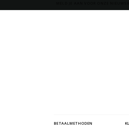
MELD JE AAN VOOR ONZE NIEUWSB
BETAALMETHODEN
K