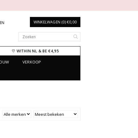
WINKELWAGEN (0) €0,00
REN
♡ WITHIN NL & BE €4,95
ROUW
VERKOOP