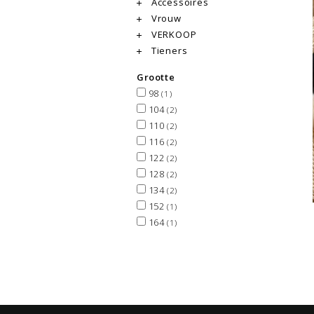
Accessoires
Vrouw
VERKOOP
Tieners
Grootte
98
(1)
104
(2)
110
(2)
116
(2)
122
(2)
128
(2)
134
(2)
152
(1)
164
(1)