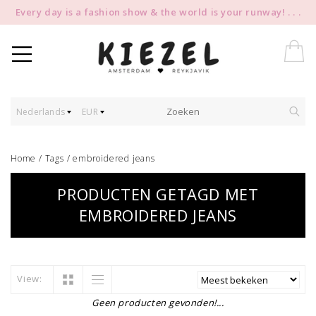
Every day is a fashion show & the world is your runway! . . .
Nederlands
EUR
Home
/
Tags
/
embroidered jeans
PRODUCTEN GETAGD MET
EMBROIDERED JEANS
View:
Geen producten gevonden!...