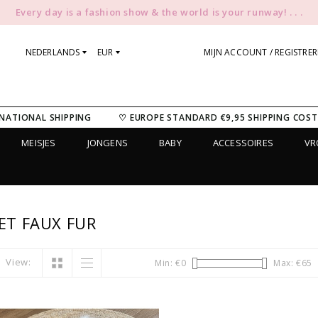
Every day is a fashion show & the world is your runway! . . .
NEDERLANDS
EUR
MIJN ACCOUNT / REGISTRE
NATIONAL SHIPPING
♡ EUROPE STANDARD €9,95 SHIPPING COST
MEISJES
JONGENS
BABY
ACCESSOIRES
V
T FAUX FUR
View:
Min: €
0
Max: €
65