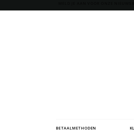
MELD JE AAN VOOR ONZE NIEUWSB
BETAALMETHODEN
K