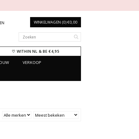
WINKELWAGEN (0) €0,00
REN
♡ WITHIN NL & BE €4,95
ROUW
VERKOOP