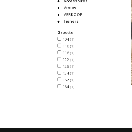
Accessoires
Vrouw
VERKOOP
Tieners
Grootte
104
(1)
110
(1)
116
(1)
122
(1)
128
(1)
134
(1)
152
(1)
164
(1)