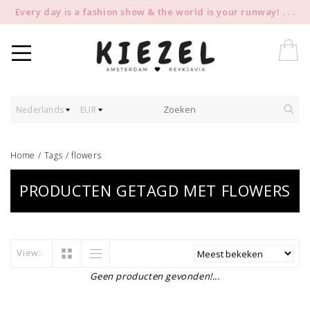
Every day is a fashion show & the world is your runway! . . .
Nederlands
EUR
Home
/
Tags
/
flowers
PRODUCTEN GETAGD MET FLOWERS
View:
Geen producten gevonden!...