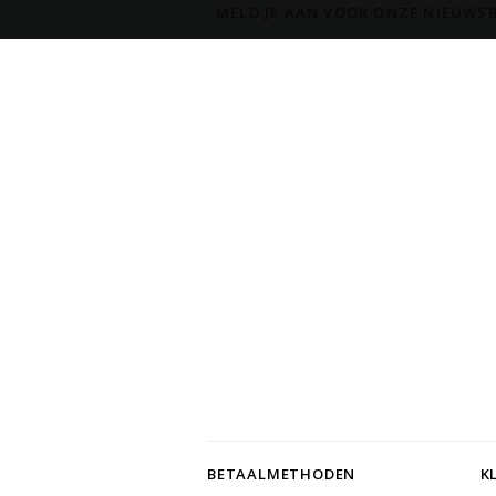
MELD JE AAN VOOR ONZE NIEUWSB
BETAALMETHODEN
K