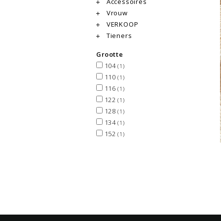
Accessoires
Vrouw
VERKOOP
Tieners
Grootte
104
(1)
110
(1)
116
(1)
122
(1)
128
(1)
134
(1)
152
(1)