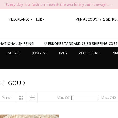
Every day is a fashion show & the world is your runway! . . .
NEDERLANDS
EUR
MIJN ACCOUNT / REGISTRE
NATIONAL SHIPPING
♡ EUROPE STANDARD €9,95 SHIPPING COST
MEISJES
JONGENS
BABY
ACCESSOIRES
V
ET GOUD
View:
Min: €
0
Max: €
40