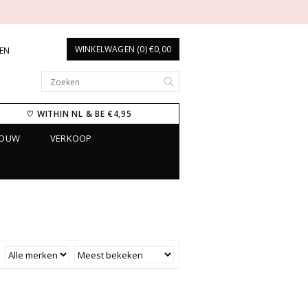
WINKELWAGEN (0) €0,00
REN
♡ WITHIN NL & BE €4,95
ROUW
VERKOOP