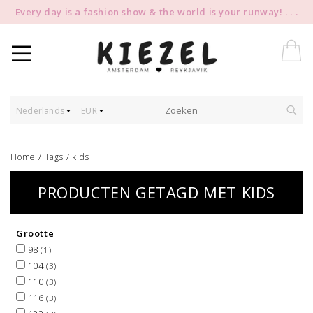
Every day is a fashion show & the world is your runway! . . .
Nederlands
EUR
Home
/
Tags
/
kids
PRODUCTEN GETAGD MET KIDS
Grootte
98
(1)
104
(3)
110
(3)
116
(3)