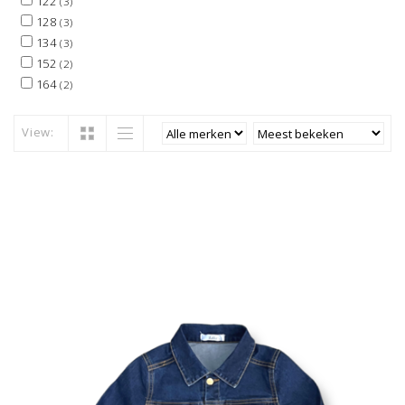
122
(3)
128
(3)
134
(3)
152
(2)
164
(2)
View: