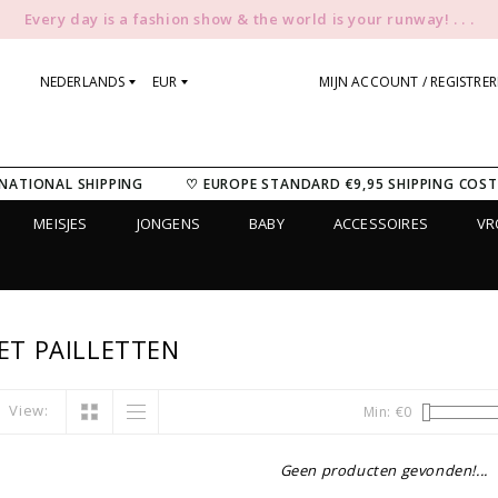
Every day is a fashion show & the world is your runway! . . .
NEDERLANDS
EUR
MIJN ACCOUNT / REGISTRE
NATIONAL SHIPPING
♡ EUROPE STANDARD €9,95 SHIPPING COST
MEISJES
JONGENS
BABY
ACCESSOIRES
V
T PAILLETTEN
View:
Min: €
0
Geen producten gevonden!...