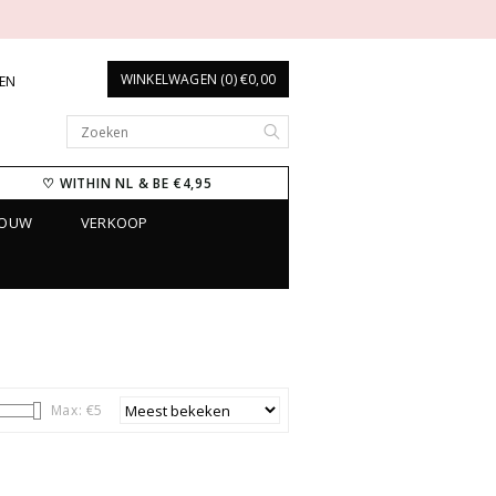
WINKELWAGEN (0) €0,00
REN
♡ WITHIN NL & BE €4,95
ROUW
VERKOOP
Max: €
5