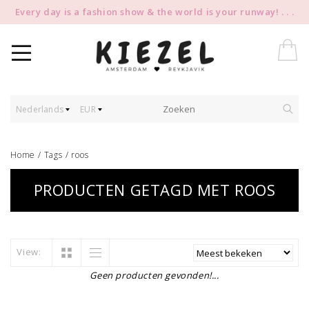
Every day is a fashion show & the world is your runway! . . .
Nederlands
EUR
Home
/
Tags
/
roos
PRODUCTEN GETAGD MET ROOS
View:
Geen producten gevonden!...