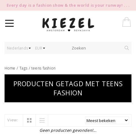
Every day is a fashion show & the world is your runway! . . .
Nederlands
EUR
Home
/
Tags
/
teens fashion
PRODUCTEN GETAGD MET TEENS
FASHION
View:
Geen producten gevonden!...