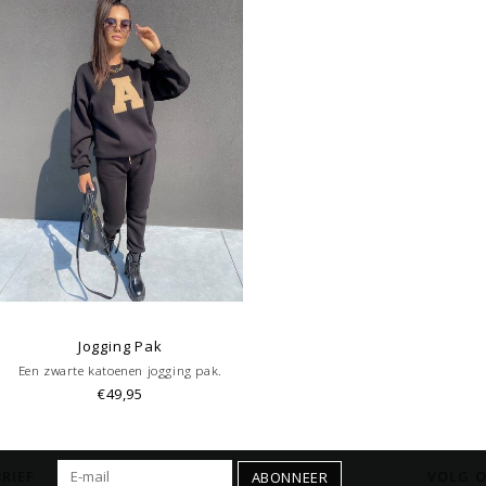
Jogging Pak
Een zwarte katoenen jogging pak.
€49,95
RIEF
VOLG O
ABONNEER