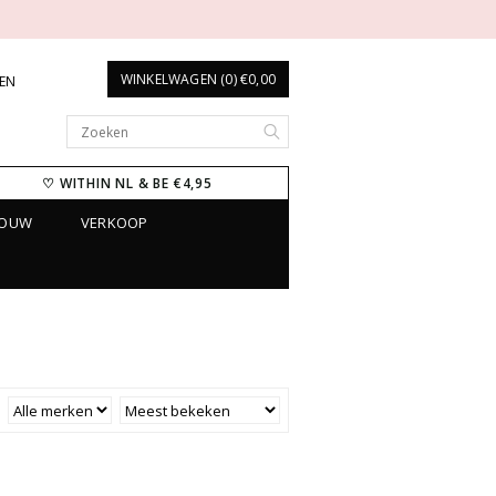
WINKELWAGEN (0) €0,00
REN
♡ WITHIN NL & BE €4,95
ROUW
VERKOOP