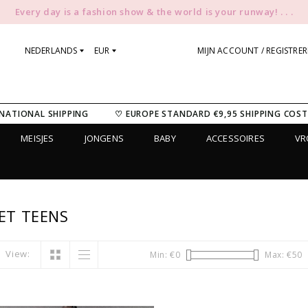
Every day is a fashion show & the world is your runway! . . .
NEDERLANDS
EUR
MIJN ACCOUNT / REGISTRE
NATIONAL SHIPPING
♡ EUROPE STANDARD €9,95 SHIPPING COST
MEISJES
JONGENS
BABY
ACCESSOIRES
V
ET TEENS
View:
Min: €
0
Max: €
50