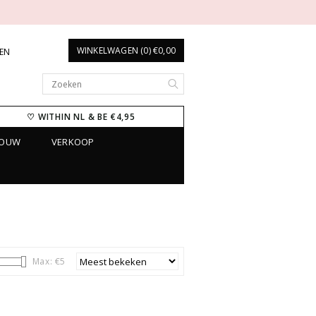
WINKELWAGEN (0) €0,00
REN
♡ WITHIN NL & BE €4,95
ROUW
VERKOOP
Max: €
5