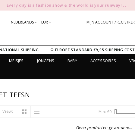
Every day is a fashion show & the world is your runway! . . .
NEDERLANDS
EUR
MIJN ACCOUNT / REGISTRE
NATIONAL SHIPPING
♡ EUROPE STANDARD €9,95 SHIPPING COST
MEISJES
JONGENS
BABY
ACCESSOIRES
V
ET TEESN
View:
Min: €
0
Geen producten gevonden!...