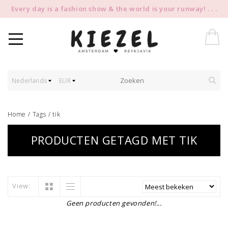
Every day is a fashion show & the world is your runway! . . .
Nederlands
EUR
Home
/
Tags
/
tik
PRODUCTEN GETAGD MET TIK
View:
Geen producten gevonden!...