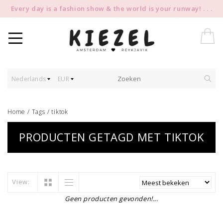
Every day is a fashion show & the world is your runway! . . .
Nederlands
EUR
Home
/
Tags
/
tiktok
PRODUCTEN GETAGD MET TIKTOK
View:
Geen producten gevonden!...