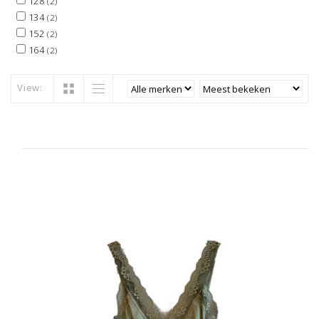
128
(2)
134
(2)
152
(2)
164
(2)
View: