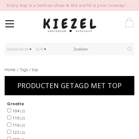
Every day is a fashion show & the world is your runway! . . .
Nederlands
EUR
Home
/
Tags
/
top
PRODUCTEN GETAGD MET TOP
Grootte
104
(2)
110
(2)
116
(2)
122
(2)