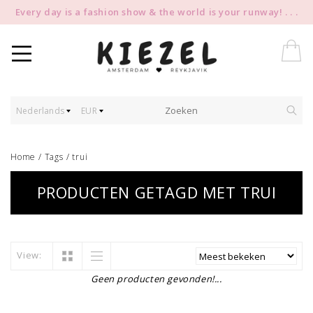
Every day is a fashion show & the world is your runway! . . .
Nederlands
EUR
Home
/
Tags
/
trui
PRODUCTEN GETAGD MET TRUI
View:
Geen producten gevonden!...